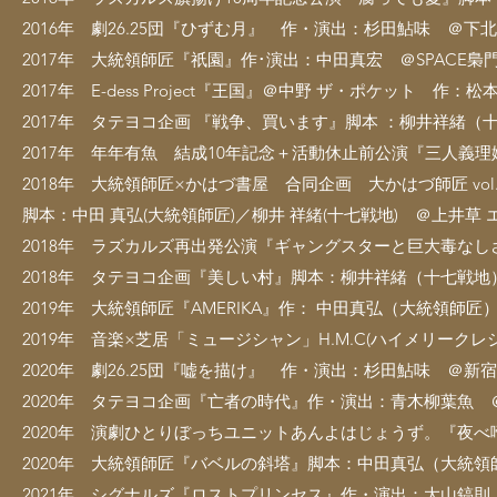
2016年 劇26.25団『ひずむ月』 作・演出：杉田鮎味 ＠下北
2017年 大統領師匠『祇園』作･演出：中田真宏 ＠SPACE梟
2017年 E-dess Project『王国』＠中野 ザ・ポケット 作：松
2017年 タテヨコ企画 『戦争、買います』脚本 ：柳井祥緒（
2017年 年年有魚 結成10年記念＋活動休止前公演『三人義
2018年 大統領師匠×かはづ書屋 合同企画 大かはづ師匠 vol
脚本：中田 真弘(大統領師匠)／柳井 祥緒(十七戦地) ＠上井草 エ
2018年 ラズカルズ再出発公演『ギャングスターと巨大毒な
2018年 タテヨコ企画『美しい村』脚本：柳井祥緒（十七戦地
2019年 大統領師匠『AMERIKA』作： 中田真弘（大統領師匠
2019年 音楽×芝居「ミュージシャン」H.M.C(ハイメリークレシェン
2020年 劇26.25団『嘘を描け』 作・演出：杉田鮎味 ＠新
2020年 タテヨコ企画『亡者の時代』作・演出：青木柳葉魚 ＠
2020年 演劇ひとりぼっちユニットあんよはじょうず。『夜べ
2020年 大統領師匠『バベルの斜塔』脚本：中田真弘（大統領師
2021年 シグナルズ『ロストプリンセス』作・演出：大山鎬則 ＠Perfo