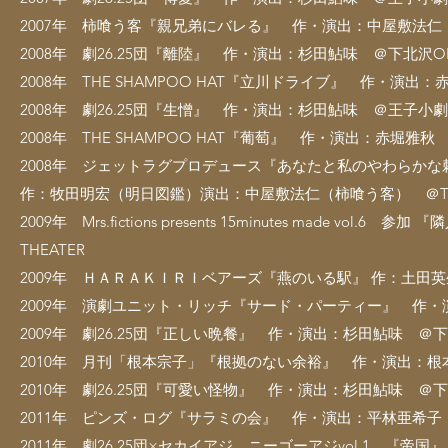
2007年 柿喰う客『親兄弟にバレる』 作・演出：中屋敷法
2008年 劇26.25団『離陸』 作・演出：杉田鮎味 ＠下北沢O
2008年 THE SHAMPOO HAT『立川ドライブ』 作・
2008年 劇26.25団『生憎』 作・演出：杉田鮎味 ＠王子小
2008年 THE SHAMPOO HAT『葡萄』 作・演出：赤堀
2008年 ジェットラグプロデュース『あなたと私のやわらかな
作：牧田明宏（明日図鑑）演出：中屋敷法仁（柿喰う客） ＠THE
2009年 Mrs.fictions presents 15minutes made
THEATER
2009年 ＨＡＲＡＫＩＲＩベアーズ『燕のいる駅』 作：土田英
2009年 演劇ユニット・リッチ『サード・パーティー』 作
2009年 劇26.25団『正しい晩餐』 作・演出：杉田鮎味 ＠
2010年 月刊「根本宗子」『根拠のない余裕』 作・演出：
2010年 劇26.25団『可愛い怪物』 作・演出：杉田鮎味 ＠
2011年 ピンズ・ログ『サラミの会』 作・演出：平林亜希子
2011年 劇26.25団×セカイアジ ニーゴーアジvol.1 