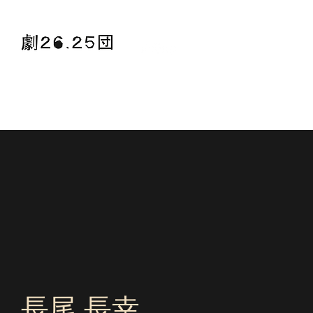
HOME
？劇26.25団？
劇団員
つぎの公演
今ま
長尾 長幸