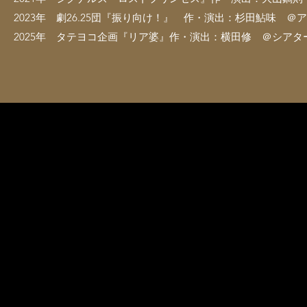
2023年 劇26.25団『振り向け！』 作・演出：杉田鮎味 ＠
2025年 タテヨコ企画『リア婆』作・演出：横田修 ＠シアタ