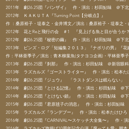
2011年 劇26.25団『バンザイ』 作・演出：杉田鮎味 ＠下
2012年 ＫＡＫＵＴＡ『Turning Point【分岐点】』
作 ：桑原裕子・堤泰之・金井博文／演出：桑原裕子・堤泰之・
2012年 花とReと飛行の会 ＃1 『見上げる魚と目が合うか？
2012年 劇26.25団『秘密の繭』 作・演出：杉田鮎味 ＠下北
2013年 ピンズ・ログ「短編集２０１３」『ナポリの男』『
作：平林亜季子／演出：青木柳葉魚(タテヨコ企画)・平林亜季
2013年 劇26.25団『刹那』 作・演出：杉田鮎味 ＠新宿眼
2013年 ラズカルズ『ゴーストライター』 作・演出：松本
2014年 劇26.25団『ジュウ』 「ラストダンスは眠らない
2014年 劇26.25団『とける記憶』 作・演出：杉田鮎味 ＠
2014年 劇26.25団『とけない鎖』 作・演出：杉田鮎味 ＠下
2015年 劇26.25団『君原毬子の消息』 作・演出：杉田鮎味
2015年 ラズカルズ『ランデブー』 作・演出：松本たけひ
2016年 劇26.25団『CARNIVAL〜スケッチ大全集〜』 
2016年 ラズカルズ旗揚げ10周年記念公演『腐っても愛』脚本・演