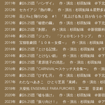
2011年 劇26.25団『バンザイ』 作・演出：杉田鮎味 ＠下
2012年 セカイアジ『熱の華』 作・演出：杉田鮎味＆星野多過
2012年 花とReと飛行の会 ＃1 『見上げる魚と目が合うか？
2012年 劇26.25団『秘密の繭』 作・演出：杉田鮎味 ＠下北
2013年 劇26.25団『刹那』 作・演出：杉田鮎味 ＠新宿眼
2014年 劇26.25団『ジュウ』 「フェロモントラップ」 
2014年 宝猫歌劇団『１０８～女傑～』 作・演出：杉田鮎味
2014年 劇26.25団『とける記憶』 作・演出：杉田鮎味 ＠
2014年 劇26.25団『とけない鎖』 作・演出：杉田鮎味 ＠下
2015年 劇26.25団『君原毬子の消息』 作・演出：杉田鮎味
2016年 劇26.25団『CARNIVAL〜スケッチ大全集〜』 
2016年 劇26.25団『ひずむ月』 作・演出：杉田鮎味 ＠下北
2017年 わたなべあきこ ひとり芝居『束縛』 作・演出：杉田鮎味
2018年 大柴拓 ENSEMBLE PARA FURORES 第二部 
2020年 劇26.25団『嘘を描け』 作・演出：杉田鮎味 ＠新
2023年 劇26.25団『振り向け！』 作・演出：杉田鮎味 ＠