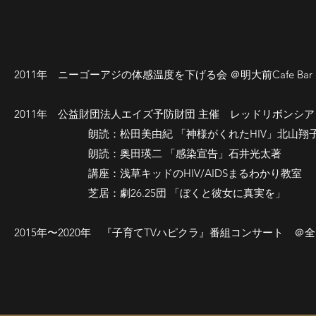
2011年 ニーゴーアジの体感温度を下げる会 ＠明大前Cafe Bar L
2011年 公益財団法人エイズ予防財団 主催 レッドリボンシ
朗読：松田美由紀 「神様がくれたHIV」北山翔
朗読：奥田瑛二 「感染宣告」石井光太著
講座：浅草キッドのHIV/AIDSまるわかり教室
芝居：劇26.25団 「ぼくと彼女に真実を」
2015年〜2020年 『子育てTVハピクラ』番組コンサート 