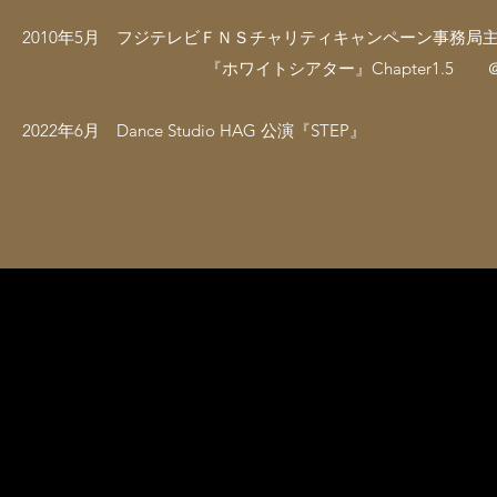
2010年5月 フジテレビＦＮＳチャリティキャンペーン事務
『ホワイトシアター』Chapter1.5 ＠お台場
2022年6月 Dance Studio HAG 公演『STEP』