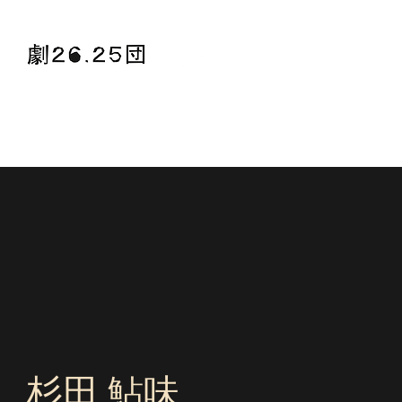
HOME
？劇26.25団？
劇団員
つぎの公演
今ま
杉田 鮎味